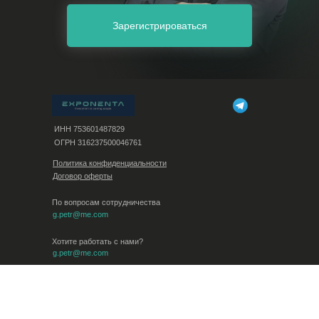
Зарегистрироваться
ИНН 753601487829
ОГРН 316237500046761
Политика конфиденциальности
Договор оферты
По вопросам сотрудничества
g.petr@me.com
Хотите работать с нами?
g.petr@me.com