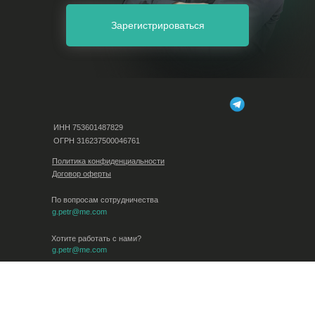
Зарегистрироваться
ИНН 753601487829
ОГРН 316237500046761
Политика конфиденциальности
Договор оферты
По вопросам сотрудничества
g.petr@me.com
Хотите работать с нами?
g.petr@me.com