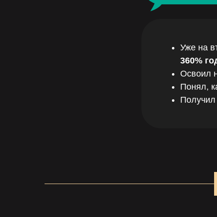
Уже на в
360% го
Освоил н
Понял, к
Получил