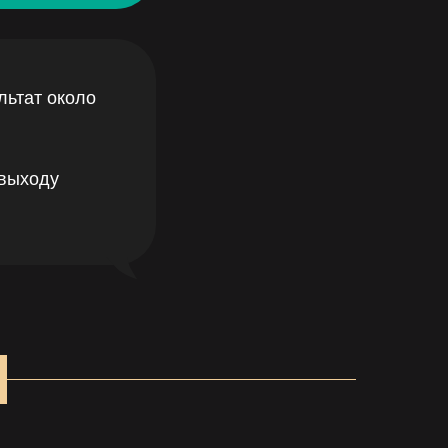
льтат около
 выходу