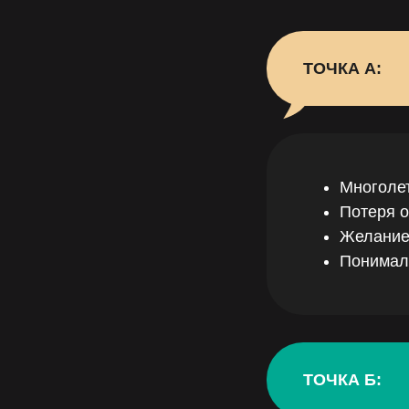
ТОЧКА А:
Многолет
Потеря 
Желание
Понимал 
ТОЧКА Б: