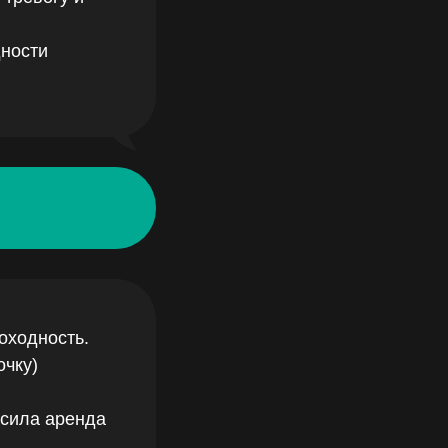
дности
оходность.
очку)
осила аренда