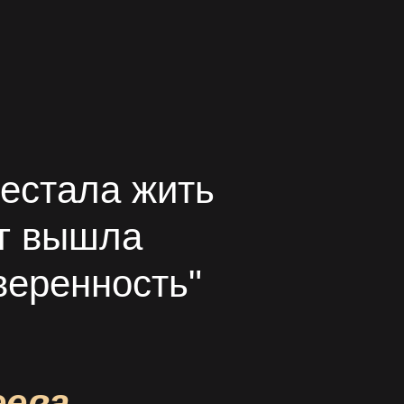
рестала жить
ог вышла
веренность"
ева,