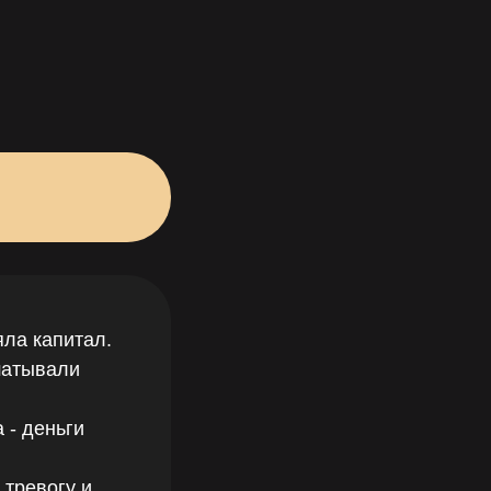
яла капитал.
шатывали
 - деньги
 тревогу и