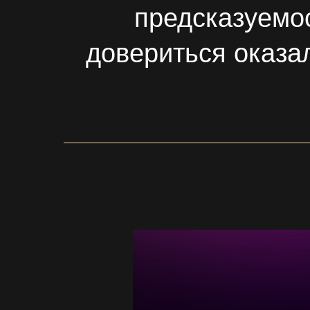
предсказуемос
довериться оказа