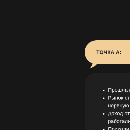
ТОЧКА А:
Прошла п
Рынок с
нервную 
Доход от
работал
Приходил