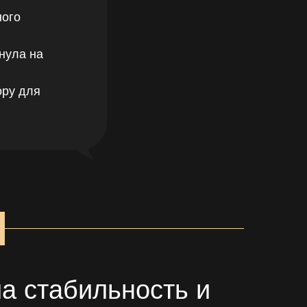
ного
нула на
ру для
ла стабильность и