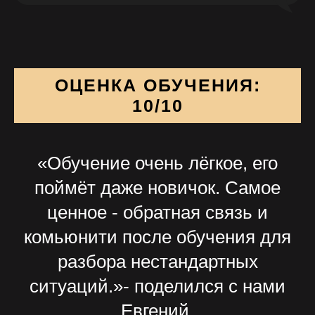
ОЦЕНКА ОБУЧЕНИЯ:
ИНН 753601487829
10/10
ОГРН 316237500046761
Политика обработки персональных данных
Договор оферты
Согласие на обработку персональных данных
«Обучение очень лёгкое, его
По вопросам сотрудничества
поймёт даже новичок. Самое
g.petr@me.com
ценное - обратная связь и
Хотите работать с нами?
g.petr@me.com
комьюнити после обучения для
Все права защищены
©
Exponenta 2025
разбора нестандартных
Сайт разработан -
Boldyrevv
ситуаций.»- поделился с нами
Евгений.